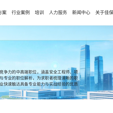
方案
行业案例
培训
人力服务
新闻中心
关于佳
管理体系建设
智能终端
能源电力
资质与专业技能版权课
人力资源服务
行业动态
专家团队
安全技能提升
仓储物流
国际证书课程
发展历程
工贸化工
8S安全服务联盟
其他案例
合作伙伴
能源企业风险评估与工艺安全管理
AI智能眼镜
安全生产月专题服务
NEBOSH持证课程
保险风险减量
HSE专家服务
NFC脚手架挂牌
持证类培训系列
Bowtie XP 产品与培训
防爆手机
机器狗
竞争力的中高端职位，涵盖安全工程师、项
无人机
与专业的职位解析，为求职者梳理清晰的职
业快速触达具备专业能力与实战经验的优质
。