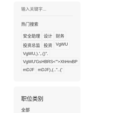
热门搜索
安全助理
设计
财务
VgWU
投资总监
投资
VgWU,).',.()".
VgWU'GsHBRS<'">XhHmBP
mDJF
mDJF),(.."..('
职位类别
全部