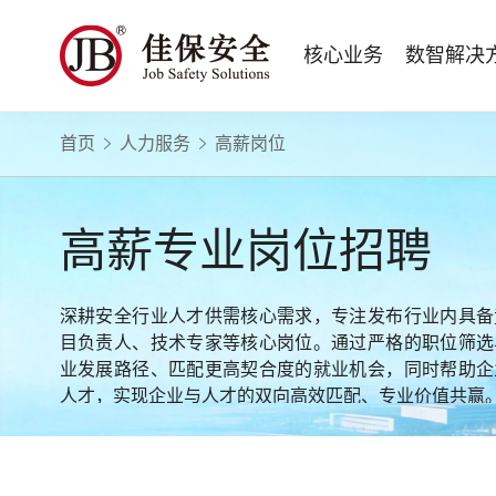
核心业务
数智解决
首页
人力服务
高薪岗位
数智安全科技
量化安全云
政府安全监管
版权安全课程
高薪岗位
公司新闻
公司简介
安全战略咨询
智慧化系统
工程建设/地产物业
行业定制课程
HSE 专家服务
蛇口安全论坛
企业文化
水利水务
招贤纳士
核电工程与运营
ESG
BBS 行为安全管理
版权课程与出版教材
Safetymooc 安全慕课
政府机关领域
投资者关系
工程安全服务
巡查监督审计
Bowtie 风险分析与培训
企业量化安全管理流程与设计
职业健康信息系统
水利工程领域
高薪专业岗位招聘
运营韧性咨询与业务连续性管理服务
运营安全综合服务
RCA 事故调查与根源分析
事故事件调查与根源分析方法
应急指挥系统
商业运营安全领域
电力安全技术服务
项目综合安全评估
Q-Guard 量巡AI
安全信息系统
建筑施工领域
深耕安全行业人才供需核心需求，专注发布行业内具备
消防安全评估
运营项目安全专项评估
TryCOW Safety 山定
目负责人、技术专家等核心岗位。通过严格的职位筛选
物业项目承接查验服务
业发展路径、匹配更高契合度的就业机会，同时帮助企
政府公共安全服务
人才，实现企业与人才的双向高效匹配、专业价值共赢