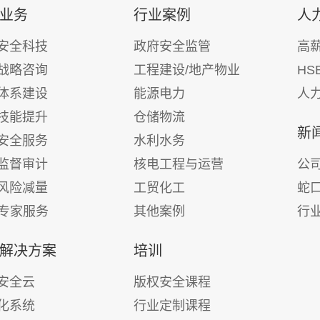
业务
行业案例
人
安全科技
政府安全监管
高
战略咨询
工程建设/地产物业
HS
体系建设
能源电力
人
技能提升
仓储物流
新
安全服务
水利水务
监督审计
核电工程与运营
公
风险减量
工贸化工
蛇
E专家服务
其他案例
行
解决方案
培训
安全云
版权安全课程
化系统
行业定制课程