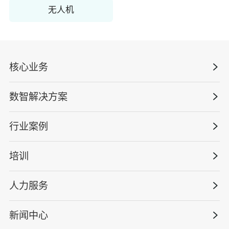
无人机
核心业务
数智解决方案
数智安全科技
安全战略咨询
行业案例
量化安全云
管理体系建设
智慧化系统
培训
政府安全监管
安全技能提升
智能终端
工程建设/地产物业
工程安全服务
人力服务
版权安全课程
能源电力
巡查监督审计
行业定制课程
新闻中心
高薪岗位
仓储物流
保险风险减量