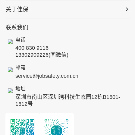
资质与专业技能版权课
HSE 专家服务
水利水务
关于佳保
HSE专家服务
公司新闻
国际证书课程
人力资源服务
核电工程与运营
蛇口安全论坛
联系我们
公司简介
工贸化工
行业动态
电话
企业文化
其他案例
400 830 9116
专家团队
13302909226(同微信)
发展历程
邮箱
service@jobsafety.com.cn
招贤纳士
地址
ESG
深圳市南山区深圳湾科技生态园12栋B1601-
8S安全服务联盟
1612号
合作伙伴
投资者关系