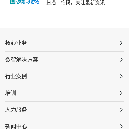
扫描二维码，关注最新资讯
核心业务
数智解决方案
数智安全科技
安全战略咨询
行业案例
量化安全云
管理体系建设
智慧化系统
培训
政府安全监管
安全技能提升
智能终端
工程建设/地产物业
工程安全服务
人力服务
版权安全课程
能源电力
巡查监督审计
行业定制课程
新闻中心
高薪岗位