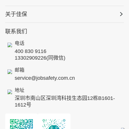
仓储物流
保险风险减量
资质与专业技能版权课
HSE 专家服务
水利水务
关于佳保
HSE专家服务
公司新闻
国际证书课程
人力资源服务
核电工程与运营
蛇口安全论坛
联系我们
公司简介
工贸化工
行业动态
电话
企业文化
其他案例
400 830 9116
专家团队
13302909226(同微信)
发展历程
邮箱
service@jobsafety.com.cn
招贤纳士
地址
ESG
深圳市南山区深圳湾科技生态园12栋B1601-
8S安全服务联盟
1612号
合作伙伴
投资者关系