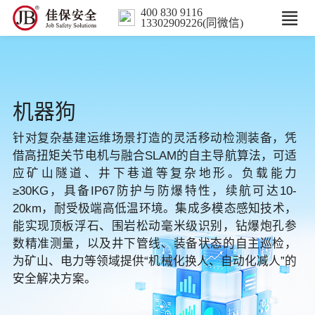
400 830 9116
13302909226(同微信)
首页
核心业务
机器狗
数智解决方案
针对复杂基建运维场景打造的灵活移动检测装备，凭
借高扭矩关节电机与融合SLAM的自主导航算法，可适
应矿山隧道、井下巷道等复杂地形。负载能力
行业案例
≥30KG，具备IP67防护与防爆特性，续航可达10-
20km，耐受极端高低温环境。集成多模态感知技术，
培训
能实现顶板浮石、围岩松动毫米级识别，钻爆炮孔参
数精准测量，以及井下管线、装备状态的自主巡检，
人力服务
为矿山、电力等领域提供“机械化换人、自动化减人”的
安全解决方案。
新闻中心