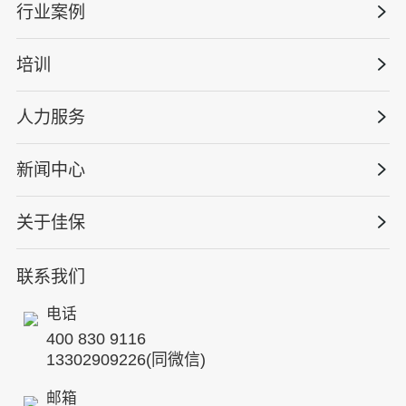
安全战略咨询
行业案例
量化安全云
管理体系建设
智慧化系统
培训
政府安全监管
安全技能提升
智能终端
工程建设/地产物业
工程安全服务
人力服务
版权安全课程
能源电力
巡查监督审计
行业定制课程
新闻中心
高薪岗位
仓储物流
保险风险减量
资质与专业技能版权课
HSE 专家服务
水利水务
关于佳保
HSE专家服务
公司新闻
国际证书课程
人力资源服务
核电工程与运营
蛇口安全论坛
联系我们
公司简介
工贸化工
行业动态
电话
企业文化
其他案例
400 830 9116
专家团队
13302909226(同微信)
发展历程
邮箱