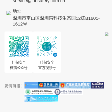
service@jobsafety.com.cn
招贤纳士
地址
ESG
深圳市南山区深圳湾科技生态园12栋B1601-
8S安全服务联盟
1612号
合作伙伴
投资者关系
佳保安全
佳保安全
微信公众号
官方视频号
友情链接：