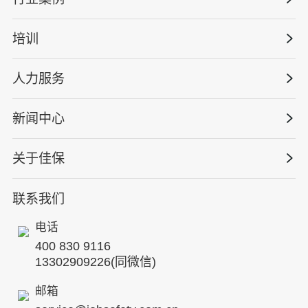
量化安全云
管理体系建设
智慧化系统
培训
政府安全监管
安全技能提升
智能终端
工程建设/地产物业
工程安全服务
人力服务
版权安全课程
能源电力
巡查监督审计
行业定制课程
新闻中心
高薪岗位
仓储物流
保险风险减量
资质与专业技能版权课
HSE 专家服务
水利水务
关于佳保
HSE专家服务
公司新闻
国际证书课程
人力资源服务
核电工程与运营
蛇口安全论坛
联系我们
公司简介
工贸化工
行业动态
电话
企业文化
其他案例
400 830 9116
专家团队
13302909226(同微信)
发展历程
邮箱