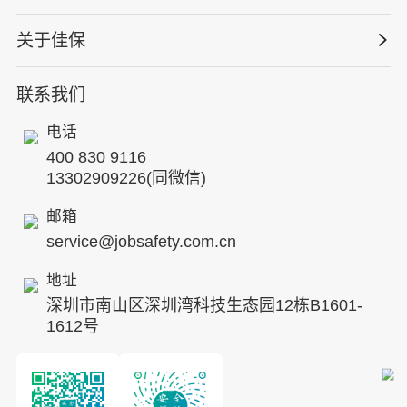
保险风险减量
资质与专业技能版权课
HSE 专家服务
水利水务
关于佳保
HSE专家服务
公司新闻
国际证书课程
人力资源服务
核电工程与运营
蛇口安全论坛
联系我们
公司简介
工贸化工
行业动态
电话
企业文化
其他案例
400 830 9116
专家团队
13302909226(同微信)
发展历程
邮箱
service@jobsafety.com.cn
招贤纳士
地址
ESG
深圳市南山区深圳湾科技生态园12栋B1601-
8S安全服务联盟
1612号
合作伙伴
投资者关系