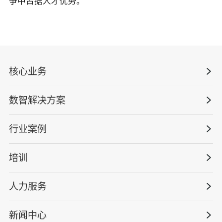
争中占据人才优势。
核心业务
数智解决方案
数智安全科技
安全战略咨询
行业案例
量化安全云
管理体系建设
智慧化系统
培训
政府安全监管
安全技能提升
智能终端
工程建设/地产物业
工程安全服务
人力服务
版权安全课程
能源电力
巡查监督审计
行业定制课程
新闻中心
高薪岗位
仓储物流