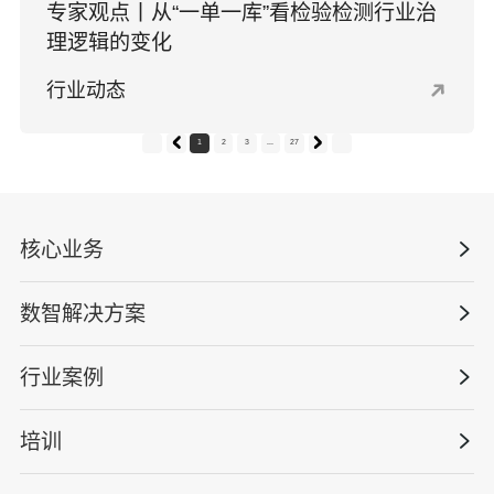
专家观点丨从“一单一库”看检验检测行业治
理逻辑的变化
行业动态
1
2
3
...
27
核心业务
数智解决方案
数智安全科技
安全战略咨询
行业案例
量化安全云
管理体系建设
智慧化系统
培训
政府安全监管
安全技能提升
智能终端
工程建设/地产物业