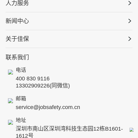
工程安全服务
人力服务
版权安全课程
能源电力
巡查监督审计
行业定制课程
新闻中心
高薪岗位
仓储物流
保险风险减量
资质与专业技能版权课
HSE 专家服务
水利水务
关于佳保
HSE专家服务
公司新闻
国际证书课程
人力资源服务
核电工程与运营
蛇口安全论坛
联系我们
公司简介
工贸化工
行业动态
电话
企业文化
其他案例
400 830 9116
专家团队
13302909226(同微信)
发展历程
邮箱
service@jobsafety.com.cn
招贤纳士
地址
ESG
深圳市南山区深圳湾科技生态园12栋B1601-
8S安全服务联盟
1612号