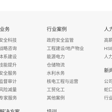
业务
行业案例
人
安全科技
政府安全监管
高
战略咨询
工程建设/地产物业
HS
体系建设
能源电力
人
技能提升
仓储物流
新
安全服务
水利水务
监督审计
核电工程与运营
公
风险减量
工贸化工
蛇
E专家服务
其他案例
行
解决方案
培训