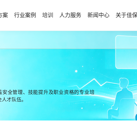
方案
行业案例
培训
人力服务
新闻中心
关于佳
管理体系建设
智能终端
能源电力
资质与专业技能版权课
人力资源服务
行业动态
专家团队
安全技能提升
仓储物流
国际证书课程
发展历程
工贸化工
8S安全服务联盟
其他案例
合作伙伴
能源企业风险评估与工艺安全管理
AI智能眼镜
安全生产月专题服务
NEBOSH持证课程
保险风险减量
HSE专家服务
NFC脚手架挂牌
持证类培训系列
Bowtie XP 产品与培训
防爆手机
机器狗
无人机
盖安全管理、技能提升及职业资格的专业培
全人才队伍。