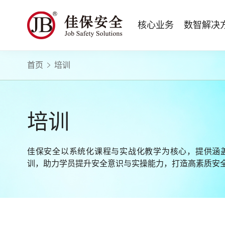
核心业务
数智解决
首页
培训
数智安全科技
量化安全云
政府安全监管
版权安全课程
高薪岗位
公司新闻
公司简介
安全战略咨询
智慧化系统
工程建设/地产物业
行业定制课程
HSE 专家服务
蛇口安全论坛
企业文化
水利水务
招贤纳士
核电工程与运营
ESG
BBS 行为安全管理
版权课程与出版教材
Safetymooc 安全慕课
政府机关领域
投资者关系
工程安全服务
巡查监督审计
Bowtie 风险分析与培训
企业量化安全管理流程与设计
职业健康信息系统
水利工程领域
培训
运营韧性咨询与业务连续性管理服务
运营安全综合服务
RCA 事故调查与根源分析
事故事件调查与根源分析方法
应急指挥系统
商业运营安全领域
电力安全技术服务
项目综合安全评估
Q-Guard 量巡AI
安全信息系统
建筑施工领域
消防安全评估
运营项目安全专项评估
TryCOW Safety 山定
佳保安全以系统化课程与实战化教学为核心，提供涵
物业项目承接查验服务
训，助力学员提升安全意识与实操能力，打造高素质安
政府公共安全服务