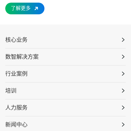
化安全云”平台助力企业安全管理的数智化转型，为企
了解更多
业打造创新优势、成本优势、合规优势、文化优势，帮
助客户提升核心竞争力！ “量化安全云”核心技术包括：
“数据即服务”项目交付系统、“数字化人才”安全慕课与
技能提升系统、“数智化解决方案”软硬件工具系统、“生
核心业务
态化运营”一体化服务组织系统。 数智安全科技已在化
工、建筑、制造、能源、交通运输等多个高风险行业落
地应用，帮助企业解决了 “隐患排查不彻底、风险管控
数智解决方案
数智安全科技
不到位、合规管理成本高、人员能力参差不齐” 等核心
安全战略咨询
痛点。例如，在某大型化工企业，通过平台实现了作业
行业案例
量化安全云
风险智能分级、隐患闭环管理效率提升 60%，重大风险
管理体系建设
事件发生率下降 45%；在某建筑集团，依托数字化人才
智慧化系统
培训
政府安全监管
系统，实现了新员工安全培训覆盖率 100%，作业违规
安全技能提升
智能终端
率下降 30%。不仅为企业提供一套安全管理工具，更致
工程建设/地产物业
工程安全服务
人力服务
力于成为企业安全管理数字化转型的 “战略伙伴”，以技
版权安全课程
术赋能管理，以数据驱动安全，帮助客户在复杂多变的
能源电力
巡查监督审计
行业定制课程
环境中，持续提升核心竞争力，实现安全与发展的双
新闻中心
高薪岗位
仓储物流
保险风险减量