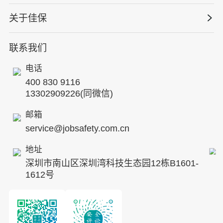
赢。
资质与专业技能版权课
HSE 专家服务
水利水务
关于佳保
HSE专家服务
公司新闻
国际证书课程
人力资源服务
核电工程与运营
蛇口安全论坛
联系我们
公司简介
工贸化工
行业动态
电话
企业文化
其他案例
400 830 9116
专家团队
13302909226(同微信)
发展历程
邮箱
service@jobsafety.com.cn
招贤纳士
地址
ESG
深圳市南山区深圳湾科技生态园12栋B1601-
8S安全服务联盟
1612号
合作伙伴
投资者关系