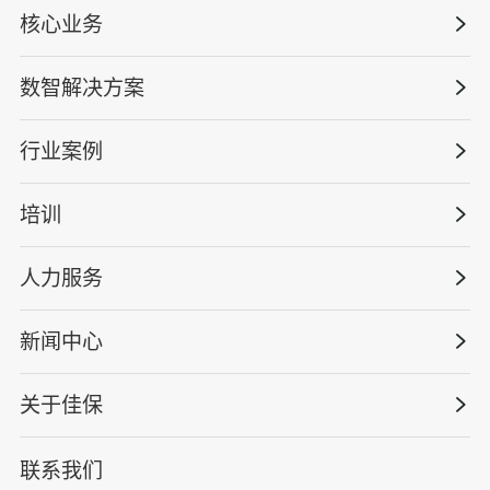
核心业务
数智解决方案
数智安全科技
安全战略咨询
行业案例
量化安全云
管理体系建设
智慧化系统
培训
政府安全监管
安全技能提升
智能终端
工程建设/地产物业
工程安全服务
人力服务
版权安全课程
能源电力
巡查监督审计
行业定制课程
新闻中心
高薪岗位
仓储物流
保险风险减量
资质与专业技能版权课
HSE 专家服务
水利水务
关于佳保
HSE专家服务
公司新闻
国际证书课程
人力资源服务
核电工程与运营
蛇口安全论坛
联系我们
公司简介
工贸化工