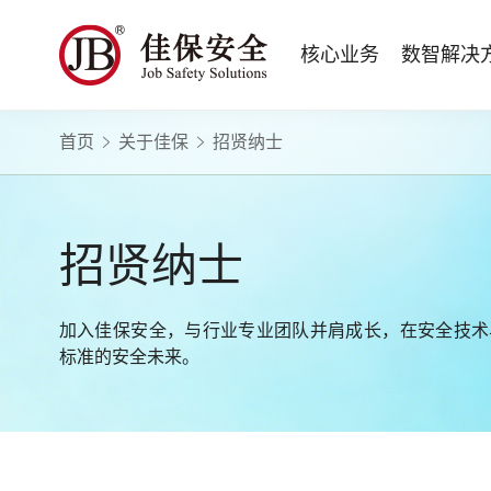
核心业务
数智解决
首页
关于佳保
招贤纳士
数智安全科技
量化安全云
政府安全监管
版权安全课程
高薪岗位
公司新闻
公司简介
安全战略咨询
智慧化系统
工程建设/地产物业
行业定制课程
HSE 专家服务
蛇口安全论坛
企业文化
水利水务
招贤纳士
核电工程与运营
ESG
BBS 行为安全管理
版权课程与出版教材
Safetymooc 安全慕课
政府机关领域
投资者关系
工程安全服务
巡查监督审计
Bowtie 风险分析与培训
企业量化安全管理流程与设计
职业健康信息系统
水利工程领域
招贤纳士
运营韧性咨询与业务连续性管理服务
运营安全综合服务
RCA 事故调查与根源分析
事故事件调查与根源分析方法
应急指挥系统
商业运营安全领域
电力安全技术服务
项目综合安全评估
Q-Guard 量巡AI
安全信息系统
建筑施工领域
消防安全评估
运营项目安全专项评估
TryCOW Safety 山定
加入佳保安全，与行业专业团队并肩成长，在安全技术
物业项目承接查验服务
标准的安全未来。
政府公共安全服务