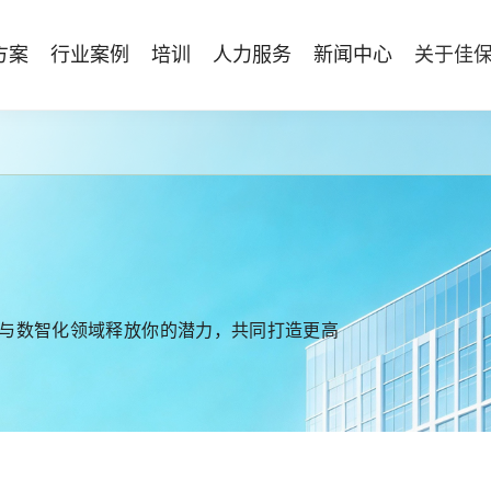
方案
行业案例
培训
人力服务
新闻中心
关于佳
管理体系建设
智能终端
能源电力
资质与专业技能版权课
人力资源服务
行业动态
专家团队
安全技能提升
仓储物流
国际证书课程
发展历程
工贸化工
8S安全服务联盟
其他案例
合作伙伴
能源企业风险评估与工艺安全管理
AI智能眼镜
安全生产月专题服务
NEBOSH持证课程
保险风险减量
HSE专家服务
NFC脚手架挂牌
持证类培训系列
Bowtie XP 产品与培训
防爆手机
机器狗
无人机
与数智化领域释放你的潜力，共同打造更高