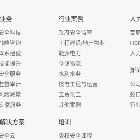
业务
行业案例
人
安全科技
政府安全监管
高
战略咨询
工程建设/地产物业
HS
体系建设
能源电力
人
技能提升
仓储物流
新
安全服务
水利水务
监督审计
核电工程与运营
公
风险减量
工贸化工
蛇
E专家服务
其他案例
行
解决方案
培训
安全云
版权安全课程