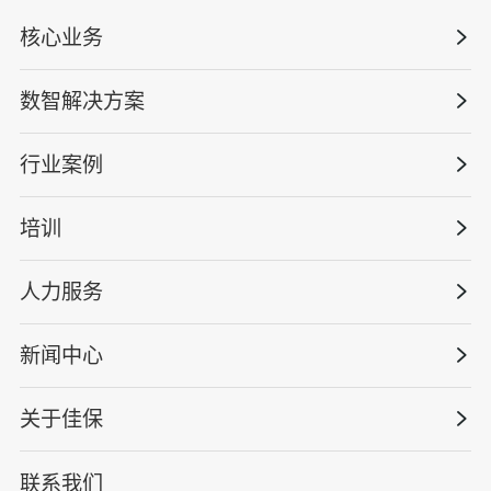
核心业务
数智解决方案
数智安全科技
安全战略咨询
行业案例
量化安全云
管理体系建设
智慧化系统
培训
政府安全监管
安全技能提升
智能终端
工程建设/地产物业
工程安全服务
人力服务
版权安全课程
能源电力
巡查监督审计
行业定制课程
新闻中心
高薪岗位
仓储物流
保险风险减量
资质与专业技能版权课
HSE 专家服务
水利水务
关于佳保
HSE专家服务
公司新闻
国际证书课程
人力资源服务
核电工程与运营
蛇口安全论坛
联系我们
公司简介