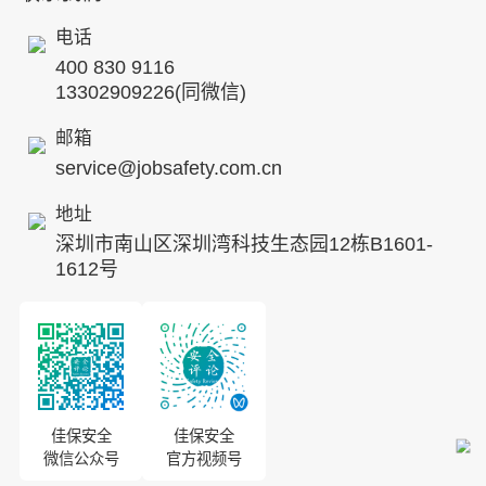
工贸化工
行业动态
电话
企业文化
其他案例
400 830 9116
专家团队
13302909226(同微信)
发展历程
邮箱
service@jobsafety.com.cn
招贤纳士
地址
ESG
深圳市南山区深圳湾科技生态园12栋B1601-
8S安全服务联盟
1612号
合作伙伴
投资者关系
佳保安全
佳保安全
微信公众号
官方视频号