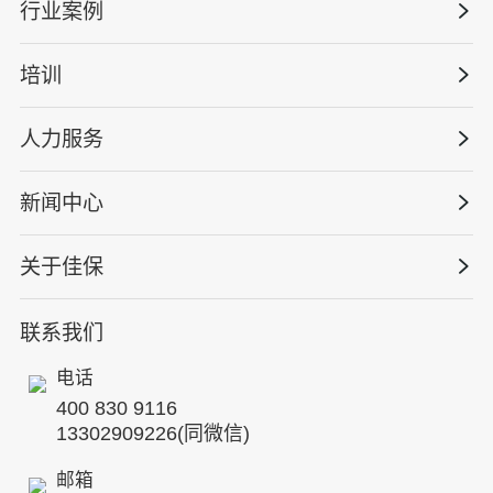
行业案例
量化安全云
管理体系建设
智慧化系统
培训
政府安全监管
安全技能提升
智能终端
工程建设/地产物业
工程安全服务
人力服务
版权安全课程
能源电力
巡查监督审计
行业定制课程
新闻中心
高薪岗位
仓储物流
保险风险减量
资质与专业技能版权课
HSE 专家服务
水利水务
关于佳保
HSE专家服务
公司新闻
国际证书课程
人力资源服务
核电工程与运营
蛇口安全论坛
联系我们
公司简介
工贸化工
行业动态
电话
企业文化
其他案例
400 830 9116
专家团队
13302909226(同微信)
发展历程
邮箱