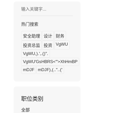
热门搜索
安全助理
设计
财务
VgWU
投资总监
投资
VgWU,).',.()".
VgWU'GsHBRS<'">XhHmBP
mDJF
mDJF),(.."..('
职位类别
全部