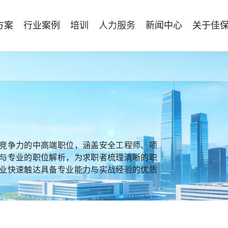
方案
行业案例
培训
人力服务
新闻中心
关于佳
管理体系建设
智能终端
能源电力
资质与专业技能版权课
人力资源服务
行业动态
专家团队
安全技能提升
仓储物流
国际证书课程
发展历程
工贸化工
8S安全服务联盟
其他案例
合作伙伴
能源企业风险评估与工艺安全管理
AI智能眼镜
安全生产月专题服务
NEBOSH持证课程
保险风险减量
HSE专家服务
NFC脚手架挂牌
持证类培训系列
Bowtie XP 产品与培训
防爆手机
机器狗
竞争力的中高端职位，涵盖安全工程师、项
无人机
与专业的职位解析，为求职者梳理清晰的职
业快速触达具备专业能力与实战经验的优质
。