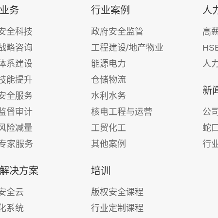
业务
行业案例
人
安全科技
政府安全监管
高
战略咨询
工程建设/地产物业
HS
体系建设
能源电力
人
技能提升
仓储物流
新
安全服务
水利水务
监督审计
核电工程与运营
公
风险减量
工贸化工
蛇
E专家服务
其他案例
行
解决方案
培训
安全云
版权安全课程
化系统
行业定制课程