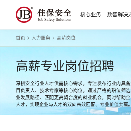
核心业务
数智解决
首页
人力服务
高薪岗位
数智安全科技
量化安全云
政府安全监管
版权安全课程
高薪岗位
公司新闻
公司简介
安全战略咨询
智慧化系统
工程建设/地产物业
行业定制课程
HSE 专家服务
蛇口安全论坛
企业文化
水利水务
招贤纳士
核电工程与运营
ESG
BBS 行为安全管理
版权课程与出版教材
Safetymooc 安全慕课
政府机关领域
投资者关系
工程安全服务
巡查监督审计
Bowtie 风险分析与培训
企业量化安全管理流程与设计
职业健康信息系统
水利工程领域
高薪专业岗位招聘
运营韧性咨询与业务连续性管理服务
运营安全综合服务
RCA 事故调查与根源分析
事故事件调查与根源分析方法
应急指挥系统
商业运营安全领域
电力安全技术服务
项目综合安全评估
Q-Guard 量巡AI
安全信息系统
建筑施工领域
深耕安全行业人才供需核心需求，专注发布行业内具备
消防安全评估
运营项目安全专项评估
TryCOW Safety 山定
目负责人、技术专家等核心岗位。通过严格的职位筛选
物业项目承接查验服务
业发展路径、匹配更高契合度的就业机会，同时帮助企
政府公共安全服务
人才，实现企业与人才的双向高效匹配、专业价值共赢