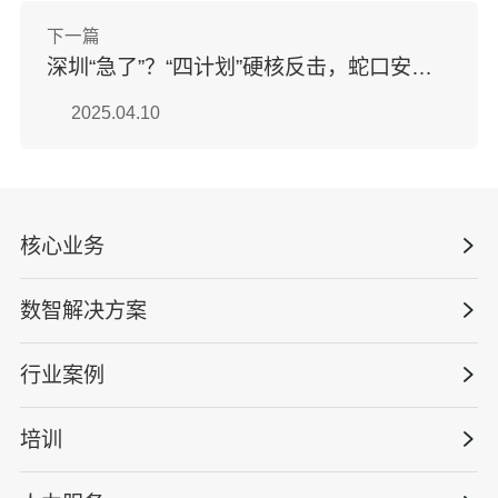
下一篇
深圳“急了”？“四计划”硬核反击，蛇口安全论坛带来最新解读！
2025.04.10
核心业务
数智解决方案
数智安全科技
安全战略咨询
行业案例
量化安全云
管理体系建设
智慧化系统
培训
政府安全监管
安全技能提升
智能终端
工程建设/地产物业
工程安全服务