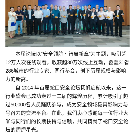
关于佳保
EN
本届论坛以“安全领航・智启新章”为主题，吸引超
12万人次在线观看，收获超30万次线上互动，覆盖31省
286城市的行业专家、同行参会，创下历届规模与影响
力的新高。
自 2014 年首届蛇口安全论坛扬帆启航以来，这一
行业盛会已成功走过十二届的辉煌历程，累计吸引了超
过50,000名人员踊跃参与，成为安全领域极具影响力与
号召力的交流平台。在此，我们衷心感谢每一位行业大
咖与同行们的长期扶持与信赖，共同铸就了蛇口安全论
坛的熠熠星光。