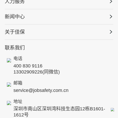
人力服务
版权安全课程
能源电力
巡查监督审计
行业定制课程
新闻中心
高薪岗位
仓储物流
保险风险减量
资质与专业技能版权课
HSE 专家服务
水利水务
关于佳保
HSE专家服务
公司新闻
国际证书课程
人力资源服务
核电工程与运营
蛇口安全论坛
联系我们
公司简介
工贸化工
行业动态
电话
企业文化
其他案例
400 830 9116
专家团队
13302909226(同微信)
发展历程
邮箱
service@jobsafety.com.cn
招贤纳士
地址
ESG
深圳市南山区深圳湾科技生态园12栋B1601-
8S安全服务联盟
1612号