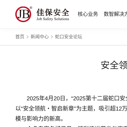
核心业务
数智解决
首页
新闻中心
蛇口安全论坛
数智安全科技
量化安全云
政府安全监管
版权安全课程
高薪岗位
公司新闻
公司简介
安全战略咨询
智慧化系统
工程建设/地产物业
行业定制课程
HSE 专家服务
蛇口安全论坛
企业文化
水利水务
招贤纳士
核电工程与运营
ESG
BBS 行为安全管理
版权课程与出版教材
Safetymooc 安全慕课
政府机关领域
投资者关系
工程安全服务
巡查监督审计
Bowtie 风险分析与培训
企业量化安全管理流程与设计
职业健康信息系统
水利工程领域
安全领
运营韧性咨询与业务连续性管理服务
运营安全综合服务
RCA 事故调查与根源分析
事故事件调查与根源分析方法
应急指挥系统
商业运营安全领域
电力安全技术服务
项目综合安全评估
Q-Guard 量巡AI
安全信息系统
建筑施工领域
消防安全评估
运营项目安全专项评估
TryCOW Safety 山定
物业项目承接查验服务
2025年4月20日，“2025第十二
政府公共安全服务
以“安全领航・智启新章”为主题，吸引超12
模与影响力的新高。