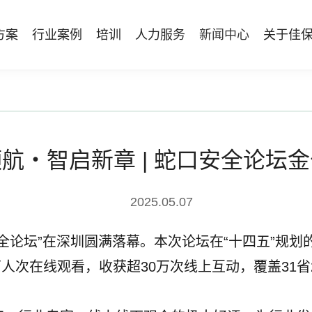
方案
行业案例
培训
人力服务
新闻中心
关于佳
管理体系建设
智能终端
能源电力
资质与专业技能版权课
人力资源服务
行业动态
专家团队
安全技能提升
仓储物流
国际证书课程
发展历程
工贸化工
8S安全服务联盟
其他案例
合作伙伴
能源企业风险评估与工艺安全管理
AI智能眼镜
安全生产月专题服务
NEBOSH持证课程
保险风险减量
HSE专家服务
NFC脚手架挂牌
持证类培训系列
Bowtie XP 产品与培训
航・智启新章 | 蛇口安全论坛
防爆手机
机器狗
2025.05.07
无人机
届蛇口安全论坛”在深圳圆满落幕。本次论坛在“十四五”
万人次在线观看，收获超30万次线上互动，覆盖31