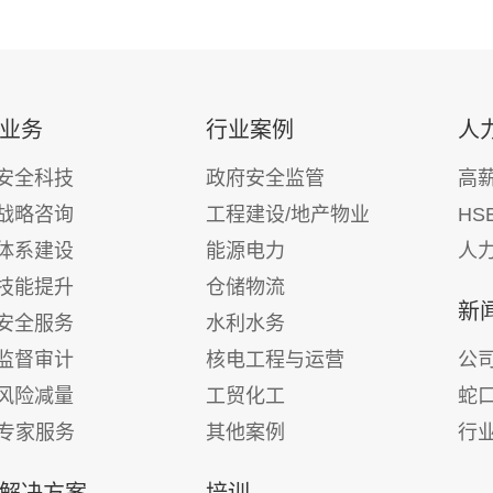
业务
行业案例
人
安全科技
政府安全监管
高
战略咨询
工程建设/地产物业
HS
体系建设
能源电力
人
技能提升
仓储物流
新
安全服务
水利水务
监督审计
核电工程与运营
公
风险减量
工贸化工
蛇
E专家服务
其他案例
行
解决方案
培训