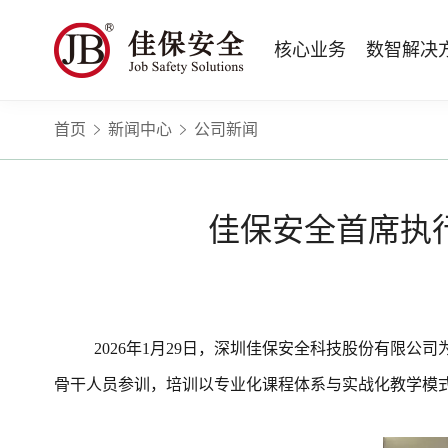
核心业务
数智解决
首页
新闻中心
公司新闻
数智安全科技
量化安全云
政府安全监管
版权安全课程
高薪岗位
公司新闻
公司简介
安全战略咨询
智慧化系统
工程建设/地产物业
行业定制课程
HSE 专家服务
蛇口安全论坛
企业文化
水利水务
招贤纳士
核电工程与运营
ESG
BBS 行为安全管理
版权课程与出版教材
Safetymooc 安全慕课
政府机关领域
投资者关系
工程安全服务
巡查监督审计
Bowtie 风险分析与培训
企业量化安全管理流程与设计
职业健康信息系统
水利工程领域
佳保安全首席执
运营韧性咨询与业务连续性管理服务
运营安全综合服务
RCA 事故调查与根源分析
事故事件调查与根源分析方法
应急指挥系统
商业运营安全领域
电力安全技术服务
项目综合安全评估
Q-Guard 量巡AI
安全信息系统
建筑施工领域
消防安全评估
运营项目安全专项评估
TryCOW Safety 山定
物业项目承接查验服务
政府公共安全服务
2026年1月29日，深圳佳保安全科技股份有限
骨干人员参训，培训以专业化课程体系与实战化教学模