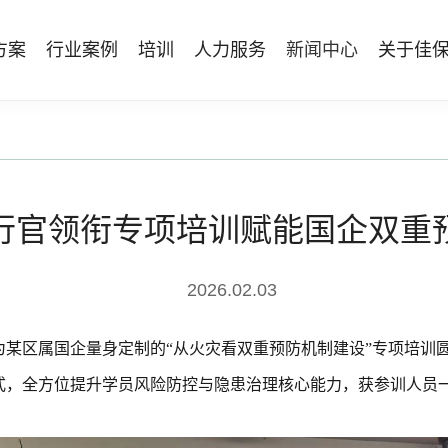
方案
行业案例
培训
人力服务
新闻中心
关于佳
管理体系建设
智能终端
能源电力
资质与专业技能版权课
人力资源服务
行业动态
专家团队
安全技能提升
仓储物流
国际证书课程
发展历程
工贸化工
8S安全服务联盟
其他案例
合作伙伴
能源企业风险评估与工艺安全管理
AI智能眼镜
安全生产月专题服务
NEBOSH持证课程
保险风险减量
HSE专家服务
NFC脚手架挂牌
持证类培训系列
Bowtie XP 产品与培训
行官领衔专项培训赋能国企双重
防爆手机
机器狗
2026.02.03
无人机
公司为某区属国企量身定制的“从火灾看双重预防机制建设”专项培训
式，全方位提升学员风险防控与隐患治理核心能力，获参训人员