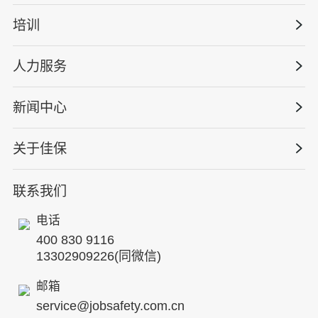
管理体系建设
智慧化系统
培训
政府安全监管
安全技能提升
智能终端
工程建设/地产物业
工程安全服务
人力服务
版权安全课程
能源电力
巡查监督审计
行业定制课程
新闻中心
高薪岗位
仓储物流
保险风险减量
资质与专业技能版权课
HSE 专家服务
水利水务
关于佳保
HSE专家服务
公司新闻
国际证书课程
人力资源服务
核电工程与运营
蛇口安全论坛
联系我们
公司简介
工贸化工
行业动态
电话
企业文化
其他案例
400 830 9116
专家团队
13302909226(同微信)
发展历程
邮箱
service@jobsafety.com.cn
招贤纳士