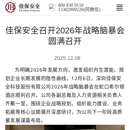
400 830 9116
13302909226(同微信)
首页
佳保安全召开2026年战略脑暴会
核心业务
圆满召开
数智解决方案
2025.12.08
为明确
2026
年发展方向，激发组织内生潜能，规
行业案例
划企业长期发展的隐性曲线，
12
月
6
日，深圳佳保安
全科技股份有限公司
2026
年战略脑暴会在蛇口希尔顿
培训
酒店顺利召开。公司各副总裁及人力资源相关负责人
齐聚一堂，围绕企业战略规划、组织能力建设、业务
人力服务
拓展等核心议题展开深度研讨，为公司下一阶段高质
量发展谋篇布局。
新闻中心