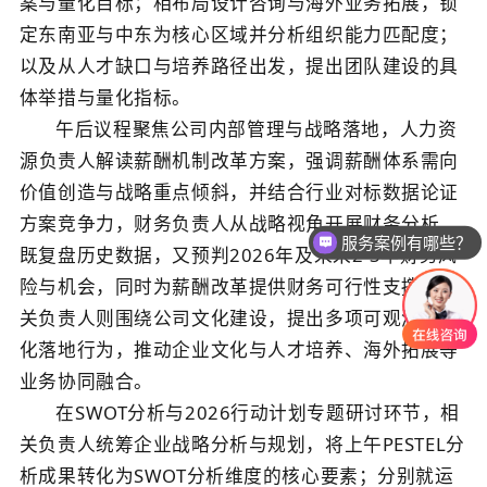
案与量化目标；相布局设计咨询与海外业务拓展，锁
定东南亚与中东为核心区域并分析组织能力匹配度；
以及
从人才缺口与培养路径出发，提出团队建设的具
体举措与量化指标。
午后议程聚焦公司内部管理与战略落地，
人力资
源
负责人解读薪酬机制改革方案，强调薪酬体系需向
价值创造与战略重点倾斜，并结合行业对标数据论证
方案竞争力
，财务
负责人从战略视角开展财务分析，
服务案例有哪些？
既复盘历史数据，又预判
2026
年及未来
2-3
年财务风
险与机会，同时为薪酬改革提供财务可行性支撑；相
关负责人则围绕公司文化建设，提出多项可观测的文
化落地行为，推动企业文化与人才培养、海外拓展等
业务协同融合。
在
SWOT
分析与
2026
行动计划专题研讨环节，相
关负责人统筹企业战略分析与规划，将上午
PESTEL
分
析成果转化为
SWOT
分析维度的核心要素；分别就运