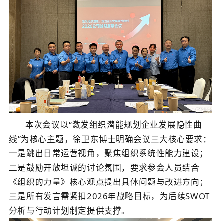
关于佳保
EN
本次会议以
“
激发组织潜能规划企业发展隐性曲
线
”
为核心主题，徐卫东
博士
明确会议三大核心要求：
一是跳出日常运营视角，聚焦组织系统性能力建设；
二是鼓励开放坦诚的讨论氛围，要求参会人员结合
《组织的力量》核心观点提出具体问题与改进方向；
三是所有发言需紧扣
2026
年战略目标，为后续
SWOT
分析与行动计划制定提供支撑。