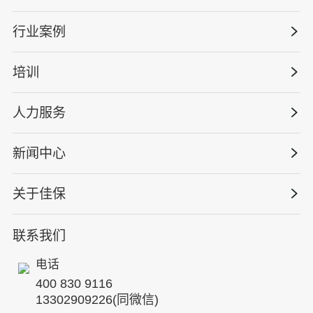
安全战略咨询
行业案例
量化安全云
管理体系建设
智慧化系统
培训
政府安全监管
安全技能提升
智能终端
工程建设/地产物业
工程安全服务
人力服务
版权安全课程
能源电力
巡查监督审计
行业定制课程
新闻中心
高薪岗位
仓储物流
保险风险减量
资质与专业技能版权课
HSE 专家服务
水利水务
关于佳保
HSE专家服务
公司新闻
国际证书课程
人力资源服务
核电工程与运营
蛇口安全论坛
联系我们
公司简介
工贸化工
行业动态
电话
企业文化
其他案例
400 830 9116
专家团队
13302909226(同微信)