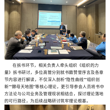
在拆书环节，相关负责人牵头组织《组织的力
量》拆书研讨，多位高管分别就书籍赞誉序言及各章
节内容进行解读，不仅深入剖析
“
隐性曲线
”“
组织创
新
”“
酵母天地图
”
等核心理论，更引导参会人员将书中
方法论与公司业务及管理现状相结合，探讨理论落地
的可行路径，为后续战略研讨筑牢理论根基。