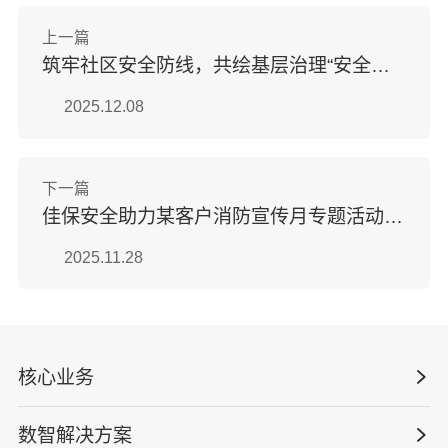
上一篇
筑牢社区安全防线，共绘基层治理“安全底色” “安全生产月”小散工程与零星作业专项培训
2025.12.08
下一篇
佳保安全助力某客户消防宣传月专题活动——以“理论+实操”筑牢安全防线
2025.11.28
核心业务
数智解决方案
数智安全科技