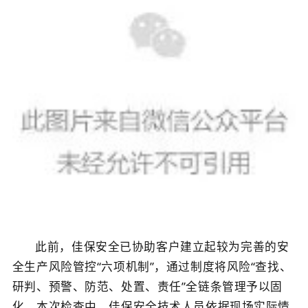
关于佳保
EN
此前，佳保安全
已
协助客户
建立
起
较为完善的安
全生产风险管控
“
六项机制
”
，通过制度
将
风险
“
查找、
研判、预警、防范、处置、责任
”
全链条管理
予以固
化。
本次检查
中，
佳保安全技术人员依据现场
实际
情