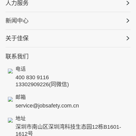
工程安全服务
人力服务
版权安全课程
能源电力
巡查监督审计
行业定制课程
新闻中心
高薪岗位
仓储物流
保险风险减量
资质与专业技能版权课
HSE 专家服务
水利水务
关于佳保
HSE专家服务
公司新闻
国际证书课程
人力资源服务
核电工程与运营
蛇口安全论坛
联系我们
公司简介
工贸化工
行业动态
电话
企业文化
其他案例
400 830 9116
专家团队
13302909226(同微信)
发展历程
邮箱
service@jobsafety.com.cn
招贤纳士
地址
ESG
深圳市南山区深圳湾科技生态园12栋B1601-
8S安全服务联盟
1612号