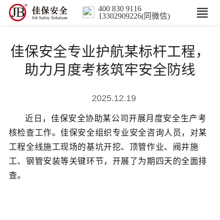
400 830 9116
13302909226(同微信)
首页
佳保安全专业护航某标杆工程，
核心业务
助力月度考核筑牢安全防线
数智解决方案
2025.12.19
近日，
佳保安全
协助某
公司
开展
月度安全生产考
行业案例
核检查工作。佳保安全
组织
专业
安全咨询
人员，对
某
工程
全线施工现场的
基坑开挖、顶管作业、阀井施
培训
工、钢管安装
等关键环节
，开展
了为期
四
天的全面排
查。
人力服务
新闻中心