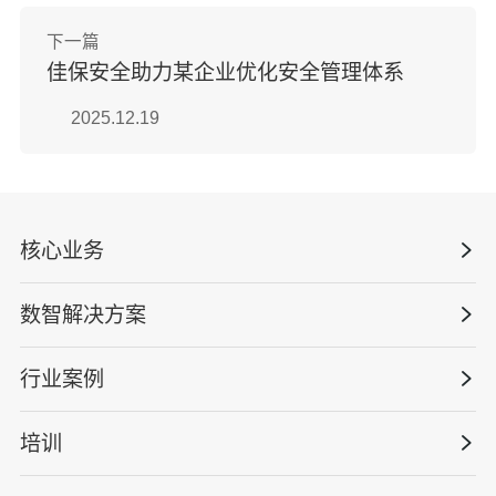
下一篇
佳保安全助力某企业优化安全管理体系
2025.12.19
核心业务
数智解决方案
数智安全科技
安全战略咨询
行业案例
量化安全云
管理体系建设
智慧化系统
培训
政府安全监管
安全技能提升
智能终端
工程建设/地产物业