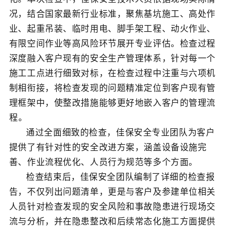
况，结合国家最新行业标准
，
聚焦
基坑施工、高处作
业、
起重吊装、临时用电、
脚手架工程、动火作业、
有限空间作业
等高风险环节
展开
专业评估
。检查过程
深度融入
客户
现有的安全生产管理体系
，
针对每一
个
施工工点
进行细致对标
，
在检查过程中注重与
六项
机
制相衔接，将检查发现的问题精准定位到客户现有管
理框架中，使整改措施能够更好地嵌入客户的管理流
程
。
通过全面细致的检查，佳保安全专业团队为
客户
提供了有针对性的安全改进方案，涵盖设备设施完
善、作业流程优化、人员行为规范等多个方面。
检查结束后，佳保安全团队编制了详细的检查报
告，不仅列出问题清单，更
是与客户及参建单位相关
人员针对检查发现的安全风险和事故隐患进行现场交
流与分析，并在隐患整改和后续常态化施工方面
提供