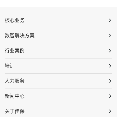
核心业务
数智解决方案
数智安全科技
安全战略咨询
行业案例
量化安全云
管理体系建设
智慧化系统
培训
政府安全监管
安全技能提升
智能终端
工程建设/地产物业
工程安全服务
人力服务
版权安全课程
能源电力
巡查监督审计
行业定制课程
新闻中心
高薪岗位
仓储物流
保险风险减量
资质与专业技能版权课
HSE 专家服务
水利水务
关于佳保
HSE专家服务
公司新闻
国际证书课程