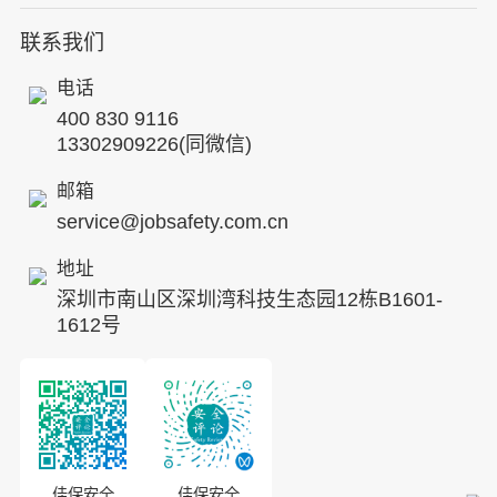
人力资源服务
核电工程与运营
蛇口安全论坛
联系我们
公司简介
工贸化工
行业动态
电话
企业文化
其他案例
400 830 9116
专家团队
13302909226(同微信)
发展历程
邮箱
service@jobsafety.com.cn
招贤纳士
地址
ESG
深圳市南山区深圳湾科技生态园12栋B1601-
8S安全服务联盟
1612号
合作伙伴
投资者关系
佳保安全
佳保安全