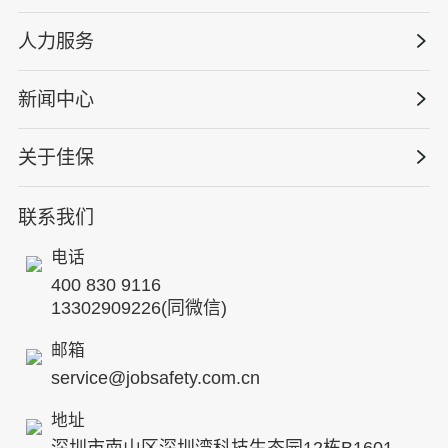
智能终端
工程建设/地产物业
工程安全服务
人力服务
版权安全课程
能源电力
巡查监督审计
行业定制课程
新闻中心
高薪岗位
仓储物流
保险风险减量
资质与专业技能版权课
HSE 专家服务
水利水务
关于佳保
HSE专家服务
公司新闻
国际证书课程
人力资源服务
核电工程与运营
蛇口安全论坛
联系我们
公司简介
工贸化工
行业动态
电话
企业文化
其他案例
400 830 9116
专家团队
13302909226(同微信)
发展历程
邮箱
service@jobsafety.com.cn
招贤纳士
地址
ESG