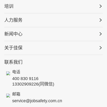
智慧化系统
培训
政府安全监管
安全技能提升
智能终端
工程建设/地产物业
工程安全服务
人力服务
版权安全课程
能源电力
巡查监督审计
行业定制课程
新闻中心
高薪岗位
仓储物流
保险风险减量
资质与专业技能版权课
HSE 专家服务
水利水务
关于佳保
HSE专家服务
公司新闻
国际证书课程
人力资源服务
核电工程与运营
蛇口安全论坛
联系我们
公司简介
工贸化工
行业动态
电话
企业文化
其他案例
400 830 9116
专家团队
13302909226(同微信)
发展历程
邮箱
service@jobsafety.com.cn
招贤纳士