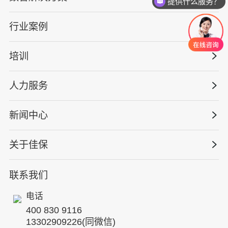
提供什么服务？
安全战略咨询
行业案例
量化安全云
管理体系建设
智慧化系统
培训
政府安全监管
安全技能提升
智能终端
工程建设/地产物业
工程安全服务
人力服务
版权安全课程
能源电力
巡查监督审计
行业定制课程
新闻中心
高薪岗位
仓储物流
保险风险减量
资质与专业技能版权课
HSE 专家服务
水利水务
关于佳保
HSE专家服务
公司新闻
国际证书课程
人力资源服务
核电工程与运营
蛇口安全论坛
联系我们
公司简介
工贸化工
行业动态
电话
企业文化
其他案例
400 830 9116
专家团队
13302909226(同微信)