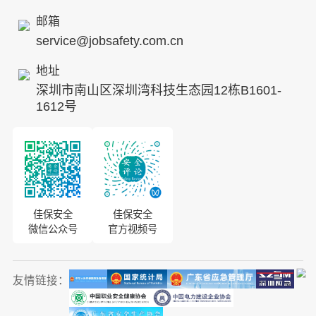
发展历程
邮箱
service@jobsafety.com.cn
招贤纳士
地址
ESG
深圳市南山区深圳湾科技生态园12栋B1601-
8S安全服务联盟
1612号
合作伙伴
投资者关系
佳保安全
佳保安全
微信公众号
官方视频号
友情链接：