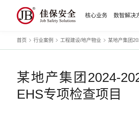
核心业务
数智解决
首页
行业案例
工程建设/地产物业
某地产集团20
数智安全科技
量化安全云
政府安全监管
版权安全课程
高薪岗位
公司新闻
公司简介
安全战略咨询
智慧化系统
工程建设/地产物业
行业定制课程
HSE 专家服务
蛇口安全论坛
企业文化
水利水务
招贤纳士
核电工程与运营
ESG
BBS 行为安全管理
版权课程与出版教材
Safetymooc 安全慕课
政府机关领域
投资者关系
工程安全服务
巡查监督审计
Bowtie 风险分析与培训
企业量化安全管理流程与设计
职业健康信息系统
水利工程领域
运营韧性咨询与业务连续性管理服务
运营安全综合服务
某地产集团2024-2
RCA 事故调查与根源分析
事故事件调查与根源分析方法
应急指挥系统
商业运营安全领域
电力安全技术服务
项目综合安全评估
Q-Guard 量巡AI
安全信息系统
建筑施工领域
消防安全评估
EHS专项检查项目
运营项目安全专项评估
TryCOW Safety 山定
物业项目承接查验服务
政府公共安全服务