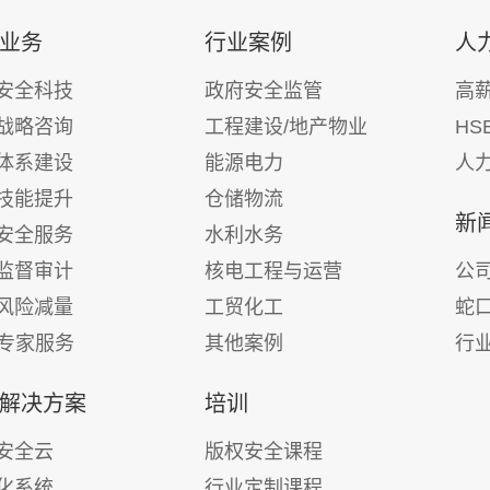
业务
行业案例
人
安全科技
政府安全监管
高
战略咨询
工程建设/地产物业
HS
体系建设
能源电力
人
技能提升
仓储物流
新
安全服务
水利水务
监督审计
核电工程与运营
公
风险减量
工贸化工
蛇
E专家服务
其他案例
行
解决方案
培训
安全云
版权安全课程
化系统
行业定制课程