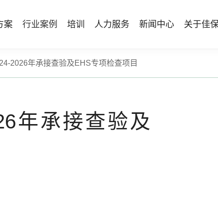
方案
行业案例
培训
人力服务
新闻中心
关于佳
24-2026年承接查验及EHS专项检查项目
管理体系建设
智能终端
能源电力
资质与专业技能版权课
人力资源服务
行业动态
专家团队
安全技能提升
仓储物流
国际证书课程
发展历程
工贸化工
8S安全服务联盟
其他案例
合作伙伴
能源企业风险评估与工艺安全管理
AI智能眼镜
安全生产月专题服务
NEBOSH持证课程
保险风险减量
HSE专家服务
NFC脚手架挂牌
持证类培训系列
Bowtie XP 产品与培训
026年承接查验及
防爆手机
机器狗
无人机