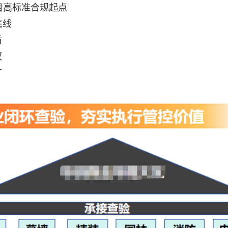
目高标准合规起点
底线
盾
权
广