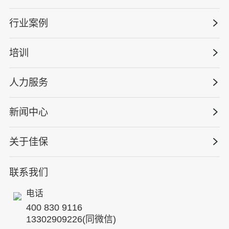
安全战略咨询
行业案例
量化安全云
管理体系建设
智慧化系统
培训
政府安全监管
安全技能提升
智能终端
工程建设/地产物业
工程安全服务
人力服务
版权安全课程
能源电力
巡查监督审计
行业定制课程
新闻中心
高薪岗位
仓储物流
保险风险减量
资质与专业技能版权课
HSE 专家服务
水利水务
关于佳保
HSE专家服务
公司新闻
国际证书课程
人力资源服务
核电工程与运营
蛇口安全论坛
联系我们
公司简介
工贸化工
行业动态
电话
企业文化
其他案例
400 830 9116
专家团队
13302909226(同微信)