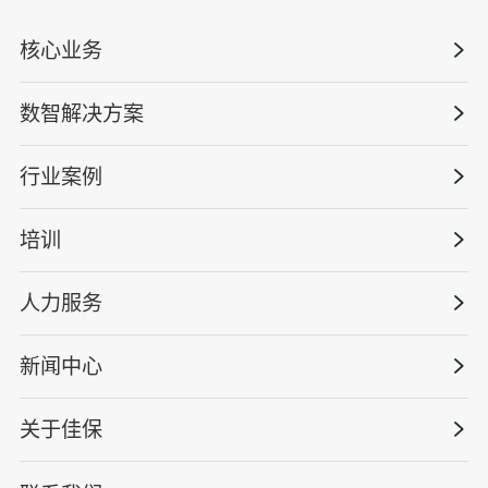
核心业务
数智解决方案
数智安全科技
安全战略咨询
行业案例
量化安全云
管理体系建设
智慧化系统
培训
政府安全监管
安全技能提升
智能终端
工程建设/地产物业
工程安全服务
人力服务
版权安全课程
能源电力
巡查监督审计
行业定制课程
新闻中心
高薪岗位
仓储物流
保险风险减量
资质与专业技能版权课
HSE 专家服务
水利水务
关于佳保
HSE专家服务
公司新闻
国际证书课程
人力资源服务
核电工程与运营
蛇口安全论坛