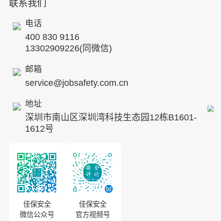
联系我们
公司简介
工贸化工
行业动态
电话
企业文化
其他案例
400 830 9116
专家团队
13302909226(同微信)
发展历程
邮箱
service@jobsafety.com.cn
招贤纳士
地址
ESG
深圳市南山区深圳湾科技生态园12栋B1601-
8S安全服务联盟
1612号
合作伙伴
投资者关系
佳保安全
佳保安全
微信公众号
官方视频号