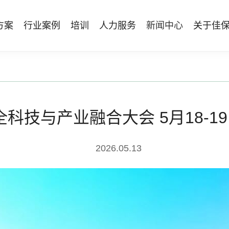
方案
行业案例
培训
人力服务
新闻中心
关于佳
管理体系建设
智能终端
能源电力
资质与专业技能版权课
人力资源服务
行业动态
专家团队
安全技能提升
仓储物流
国际证书课程
发展历程
工贸化工
8S安全服务联盟
其他案例
合作伙伴
能源企业风险评估与工艺安全管理
AI智能眼镜
安全生产月专题服务
NEBOSH持证课程
保险风险减量
HSE专家服务
NFC脚手架挂牌
持证类培训系列
Bowtie XP 产品与培训
科技与产业融合大会 5月18-19
防爆手机
机器狗
2026.05.13
无人机