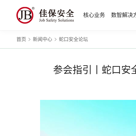
核心业务
数智解决
首页
新闻中心
蛇口安全论坛
数智安全科技
量化安全云
政府安全监管
版权安全课程
高薪岗位
公司新闻
公司简介
安全战略咨询
智慧化系统
工程建设/地产物业
行业定制课程
HSE 专家服务
蛇口安全论坛
企业文化
水利水务
招贤纳士
核电工程与运营
ESG
BBS 行为安全管理
版权课程与出版教材
Safetymooc 安全慕课
政府机关领域
投资者关系
工程安全服务
巡查监督审计
Bowtie 风险分析与培训
企业量化安全管理流程与设计
职业健康信息系统
水利工程领域
参会指引丨蛇口安全
运营韧性咨询与业务连续性管理服务
运营安全综合服务
RCA 事故调查与根源分析
事故事件调查与根源分析方法
应急指挥系统
商业运营安全领域
电力安全技术服务
项目综合安全评估
Q-Guard 量巡AI
安全信息系统
建筑施工领域
消防安全评估
运营项目安全专项评估
TryCOW Safety 山定
物业项目承接查验服务
政府公共安全服务